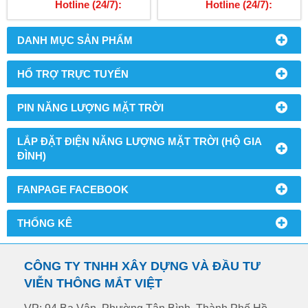
Hotline (24/7):
Hotline (24/7):
03678.2.5959
03678.2.5959
DANH MỤC SẢN PHẨM
HỔ TRỢ TRỰC TUYẾN
PIN NĂNG LƯỢNG MẶT TRỜI
LẮP ĐẶT ĐIỆN NĂNG LƯỢNG MẶT TRỜI (HỘ GIA
ĐÌNH)
FANPAGE FACEBOOK
THỐNG KÊ
CÔNG TY TNHH XÂY DỰNG VÀ ĐẦU TƯ
VIỄN THÔNG MẮT VIỆT