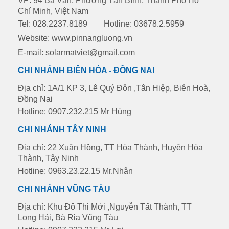
VP: 94 Ba Vân, Phường Tân Bình, Thành Phố Hồ
Chí Minh, Việt Nam
Tel: 028.2237.8189
Hotline: 03678.2.5959
Website:
www.pinnangluong.vn
E-mail: solarmatviet@gmail.com
CHI NHÁNH BIÊN HÒA - ĐỒNG NAI
Địa chỉ: 1A/1 KP 3, Lê Quý Đôn ,Tân Hiệp, Biên Hoà,
Đồng Nai
Hotline: 0907.232.215 Mr Hùng
CHI NHÁNH TÂY NINH
Địa chỉ: 22 Xuân Hồng, TT Hòa Thành, Huyện Hòa
Thành, Tây Ninh
Hotline: 0963.23.22.15 Mr.Nhân
CHI NHÁNH VŨNG TÀU
Địa chỉ: Khu Đô Thi Mới ,Nguyễn Tất Thành, TT
Long Hải, Bà Rịa Vũng Tàu