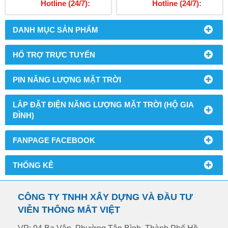
Hotline (24/7):
Hotline (24/7):
03678.2.5959
03678.2.5959
DANH MỤC SẢN PHẨM
HỔ TRỢ TRỰC TUYẾN
PIN NĂNG LƯỢNG MẶT TRỜI
LẮP ĐẶT ĐIỆN NĂNG LƯỢNG MẶT TRỜI (HỘ GIA
ĐÌNH)
FANPAGE FACEBOOK
THỐNG KÊ
CÔNG TY TNHH XÂY DỰNG VÀ ĐẦU TƯ
VIỄN THÔNG MẮT VIỆT