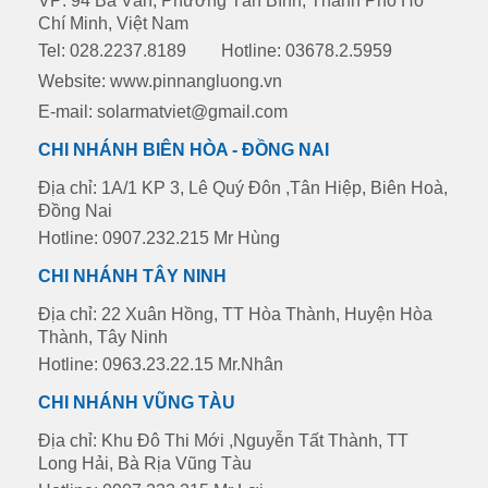
VP: 94 Ba Vân, Phường Tân Bình, Thành Phố Hồ
Chí Minh, Việt Nam
Tel: 028.2237.8189
Hotline: 03678.2.5959
Website:
www.pinnangluong.vn
E-mail: solarmatviet@gmail.com
CHI NHÁNH BIÊN HÒA - ĐỒNG NAI
Địa chỉ: 1A/1 KP 3, Lê Quý Đôn ,Tân Hiệp, Biên Hoà,
Đồng Nai
Hotline: 0907.232.215 Mr Hùng
CHI NHÁNH TÂY NINH
Địa chỉ: 22 Xuân Hồng, TT Hòa Thành, Huyện Hòa
Thành, Tây Ninh
Hotline: 0963.23.22.15 Mr.Nhân
CHI NHÁNH VŨNG TÀU
Địa chỉ: Khu Đô Thi Mới ,Nguyễn Tất Thành, TT
Long Hải, Bà Rịa Vũng Tàu