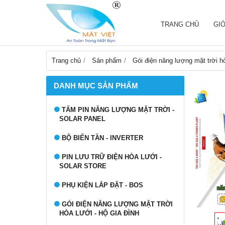
TRANG CHỦ
GIỚ
Trang chủ
Sản phẩm
Gói điện năng lượng mặt trời hò
DANH MỤC SẢN PHẨM
TẤM PIN NĂNG LƯỢNG MẶT TRỜI -
SOLAR PANEL
BỘ BIẾN TẦN - INVERTER
PIN LƯU TRỮ ĐIỆN HÒA LƯỚI -
SOLAR STORE
PHỤ KIỆN LẮP ĐẶT - BOS
GÓI ĐIỆN NĂNG LƯỢNG MẶT TRỜI
HÒA LƯỚI - HỘ GIA ĐÌNH