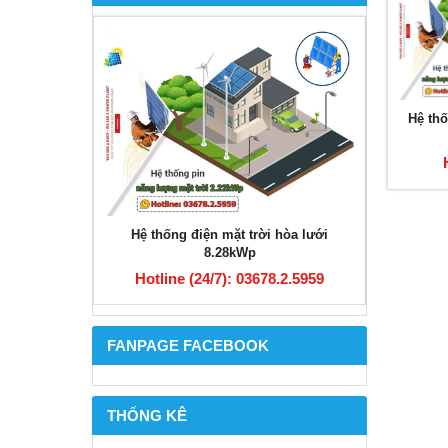
Hệ thố
 hòa lưới
Hệ thống điện mặt trời hòa lưới
Hệ thố
8.28kWp
8.2.5959
Hotline (24/7): 03678.2.5959
Hotli
FANPAGE FACEBOOK
THỐNG KÊ