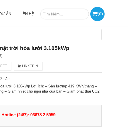
(
0
)
DỰ ÁN
LIÊN HỆ
mặt trời hòa lưới 3.105kWp
á
)
EET
LINKEDIN
12 năm
 hòa lưới 3.105kWp Lợi ích: – Sản lượng: 419 KWh/tháng –
áng – Giảm nhiệt cho ngôi nhà của bạn – Giảm phát thải CO2
Hotline (24/7): 03678.2.5959