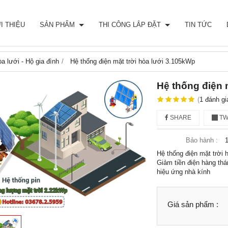
I THIỆU
SẢN PHẨM
THI CÔNG LẮP ĐẶT
TIN TỨC
a lưới - Hộ gia đình
Hệ thống điện mặt trời hòa lưới 3.105kWp
Hệ thống điện 
(
1
đánh gi
SHARE
TW
Bảo hành :
Hệ thống điện mặt trời
Giảm tiền điện hàng th
hiệu ứng nhà kính
Giá sản phẩm :