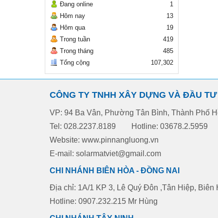
Đang online
1
Hôm nay
13
Hôm qua
19
Trong tuần
419
Trong tháng
485
Tổng cộng
107,302
CÔNG TY TNHH XÂY DỰNG VÀ ĐẦU TƯ 
VP: 94 Ba Vân, Phường Tân Bình, Thành Phố H
Tel: 028.2237.8189
Hotline: 03678.2.5959
Website:
www.pinnangluong.vn
E-mail: solarmatviet@gmail.com
CHI NHÁNH BIÊN HÒA - ĐỒNG NAI
Địa chỉ: 1A/1 KP 3, Lê Quý Đôn ,Tân Hiệp, Biên
Hotline: 0907.232.215 Mr Hùng