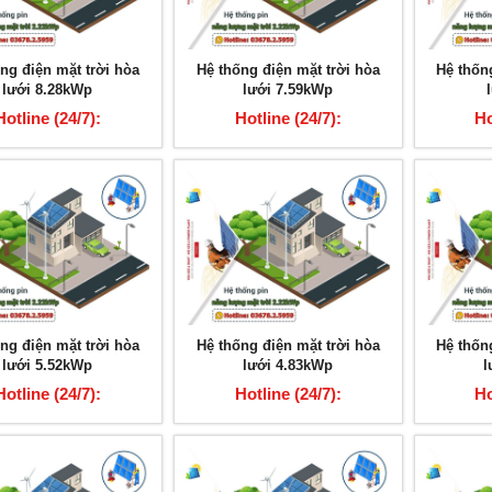
ng điện mặt trời hòa
Hệ thống điện mặt trời hòa
Hệ thốn
lưới 8.28kWp
lưới 7.59kWp
Hotline (24/7):
Hotline (24/7):
Ho
03678.2.5959
03678.2.5959
0
ặt trời công suất lớn Mono
Tấm pin năng lượng mặt trời Mono
ng điện mặt trời hòa
Hệ thống điện mặt trời hòa
Hệ thốn
MSP-400W
MSP-345W
lưới 5.52kWp
lưới 4.83kWp
l
ne (24/7): 03678.2.5959
Hotline (24/7): 03678.2.5959
Hotline (24/7):
Hotline (24/7):
Ho
03678.2.5959
03678.2.5959
0