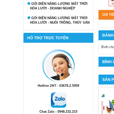
GÓI ĐIỆN NĂNG LƯỢNG MẶT TRỜI
HÒA LƯỚI - DOANH NGHIỆP
CHI TI
GÓI ĐIỆN NĂNG LƯỢNG MẶT TRỜI
HÒA LƯỚI - NUÔI TRỒNG, THỦY SẢN
ĐÁNH
HỔ TRỢ TRỰC TUYẾN
Bình ch
BÌNH
SẢN 
Hotline 24/7 - 03678.2.5959
Chat Zalo - 0948.232.215