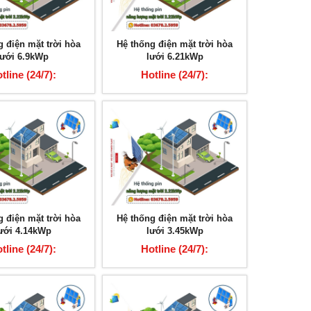
g điện mặt trời hòa
Hệ thống điện mặt trời hòa
lưới 6.9kWp
lưới 6.21kWp
tline (24/7):
Hotline (24/7):
3678.2.5959
03678.2.5959
Tấm pin năng lượng mặt trời GV Mono
Tấm pin thu năng lượn
g điện mặt trời hòa
Hệ thống điện mặt trời hòa
MSP 330W
MSP-26
ưới 4.14kWp
lưới 3.45kWp
Hotline (24/7): 03678.2.5959
Hotline (24/7): 0
tline (24/7):
Hotline (24/7):
3678.2.5959
03678.2.5959