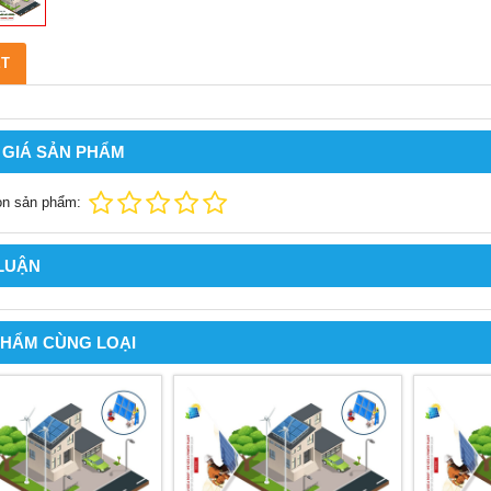
ẾT
 GIÁ SẢN PHẨM
ọn sản phẩm:
 LUẬN
PHẨM CÙNG LOẠI