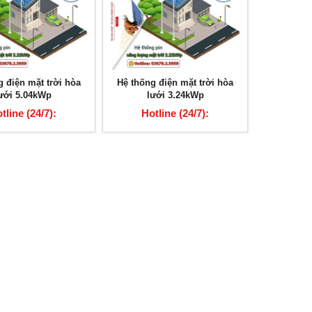
g điện mặt trời hòa
Hệ thống điện mặt trời hòa
ưới 5.04kWp
lưới 3.24kWp
tline (24/7):
Hotline (24/7):
3678.2.5959
03678.2.5959
p
Hệ thống điện mặt trời hòa lưới
Hệ thống điện mặt t
6.21kWp
5.52kW
Hotline (24/7): 03678.2.5959
Hotline (24/7): 0