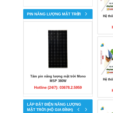
‹
›
PIN NĂNG LƯỢNG MẶT TRỜI
Hệ thố
rời Poly PSP-
Tấm pin năng lượng mặt trời Mono
Tấm pin m
Hệ thố
MSP 380W
8.2.5959
Hotline (24/7): 03678.2.5959
Hotli
LẮP ĐẶT ĐIỆN NĂNG LƯỢNG
‹
›
MẶT TRỜI (HỘ GIA ĐÌNH)