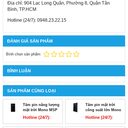
Địa chỉ: 904 Lạc Long Quân, Phường 8, Quận Tân
Bình, TP.HCM
Hotline (24/7): 0948.23.22.15
ĐÁNH GIÁ SẢN PHẨM
Bình chọn sản phẩm:
BÌNH LUẬN
SẢN PHẨM CÙNG LOẠI
Tấm pin năng lượng
Tấm pin mặt trời
mặt trời Mono MSP
công suất lớn Mono
380W
MSP-400W
Hotline (24/7):
Hotline (24/7):
03678.2.5959
03678.2.5959