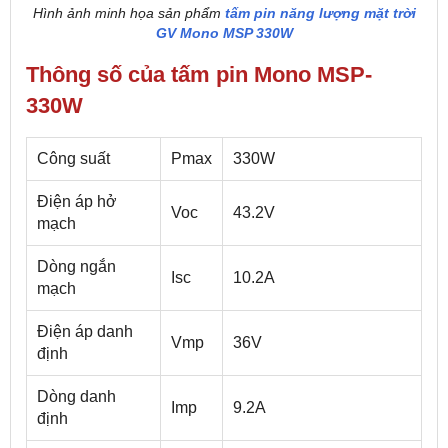
Hình ảnh minh họa sản phẩm
tấm pin năng lượng mặt trời
GV Mono MSP 330W
Thông số của tấm pin Mono MSP-
330W
Công suất
Pmax
330W
Điện áp hở
Voc
43.2V
mạch
Dòng ngắn
Isc
10.2A
mạch
Điện áp danh
Vmp
36V
định
Dòng danh
Imp
9.2A
định