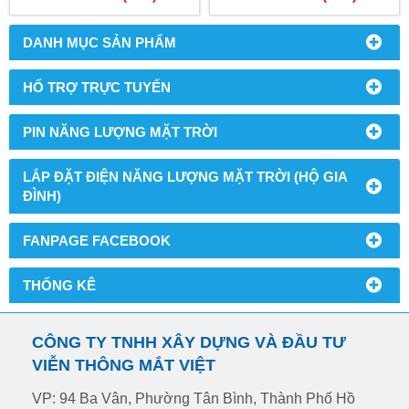
03678.2.5959
03678.2.5959
DANH MỤC SẢN PHẨM
HỔ TRỢ TRỰC TUYẾN
PIN NĂNG LƯỢNG MẶT TRỜI
LẮP ĐẶT ĐIỆN NĂNG LƯỢNG MẶT TRỜI (HỘ GIA
ĐÌNH)
FANPAGE FACEBOOK
THỐNG KÊ
CÔNG TY TNHH XÂY DỰNG VÀ ĐẦU TƯ
VIỄN THÔNG MẮT VIỆT
VP: 94 Ba Vân, Phường Tân Bình, Thành Phố Hồ