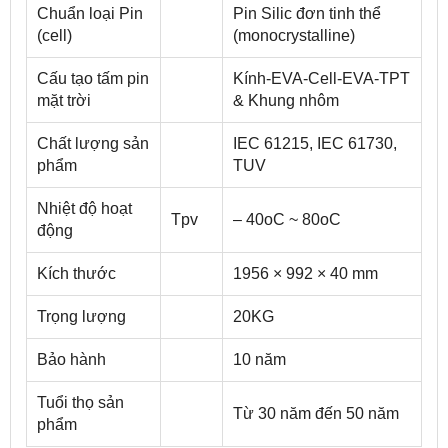
Chuẩn loại Pin
Pin Silic đơn tinh thể
(cell)
(monocrystalline)
Cấu tạo tấm pin
Kính-EVA-Cell-EVA-TPT
mặt trời
& Khung nhôm
Chất lượng sản
IEC 61215, IEC 61730,
phẩm
TUV
Nhiệt độ hoạt
Tpv
– 40oC ~ 80oC
động
Kích thước
1956 × 992 × 40 mm
Trọng lượng
20KG
Bảo hành
10 năm
Tuổi thọ sản
Từ 30 năm đến 50 năm
phẩm